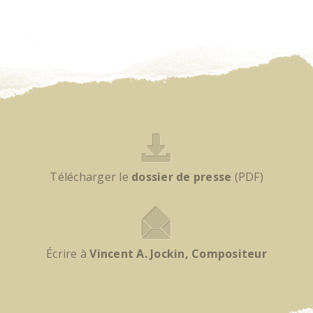
Télécharger le
dossier de presse
(PDF)
Écrire à
Vincent A. Jockin, Compositeur